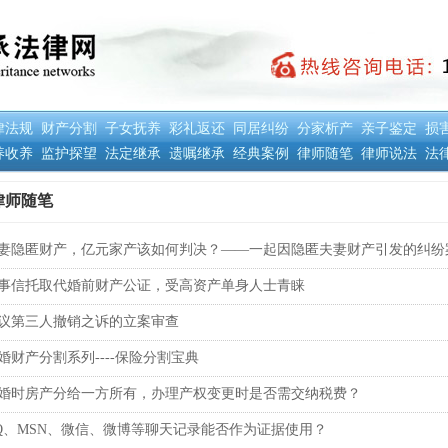
律法规
财产分割
子女抚养
彩礼返还
同居纠纷
分家析产
亲子鉴定
损
养收养
监护探望
法定继承
遗嘱继承
经典案例
律师随笔
律师说法
法
律师随笔
妻隐匿财产，亿元家产该如何判决？——一起因隐匿夫妻财产引发的纠纷
事信托取代婚前财产公证，受高资产单身人士青睐
议第三人撤销之诉的立案审查
婚财产分割系列----保险分割宝典
婚时房产分给一方所有，办理产权变更时是否需交纳税费？
Q、MSN、微信、微博等聊天记录能否作为证据使用？