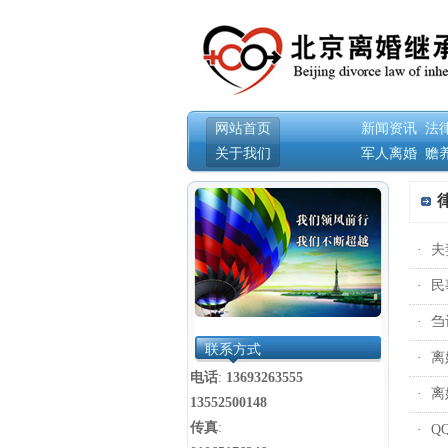
网站首页
新闻资讯
法
关于我们
军人离婚
赡
·
夫
·
民
·
刍
联系方式
·
离
电话
:
13693263555
·
离
13552500148
传真
:
·
Q