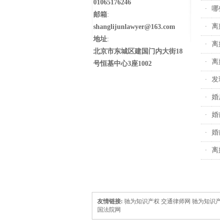
01065176246
·
哪
邮箱
:
·
离
shanglijunlawyer@163.com
地址
:
·
离
北京市东城区建国门内大街18
·
离
号恒基中心3座1002
·
发
·
婚
·
婚
·
婚
·
离
友情链接:
驰为知识产权
交通律师网
驰为知识
国法院网