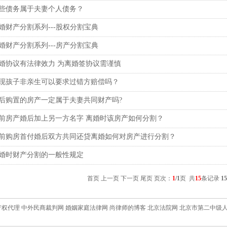
些债务属于夫妻个人债务？
婚财产分割系列---股权分割宝典
婚财产分割系列---房产分割宝典
婚协议有法律效力 为离婚签协议需谨慎
现孩子非亲生可以要求过错方赔偿吗？
后购置的房产一定属于夫妻共同财产吗?
前房产婚后加上另一方名字 离婚时该房产如何分割？
前购房首付婚后双方共同还贷离婚如何对房产进行分割？
婚时财产分割的一般性规定
首页 上一页 下一页 尾页 页次：
1
/1
页 共
15
条记录
15
产权代理
中外民商裁判网
婚姻家庭法律网
尚律师的博客
北京法院网
北京市第二中级