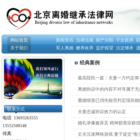
网站首页
新闻资讯
法律法规
财产分割
子女抚养
关于我们
军人离婚
赡养收养
监护探望
法定继承
经典案例
·
最高院民一庭：夫妻一方约定将
·
离婚协议中的内容不对等属于无
·
重婚情形已消失能否判定现存婚
联系方式
·
夫妻忠诚协议效力的认定
电话
:
13693263555
·
婚礼录像被弄丢 精神损害应赔
13552500148
传真
:
·
丈夫沉迷网络游戏 妻子提交“电