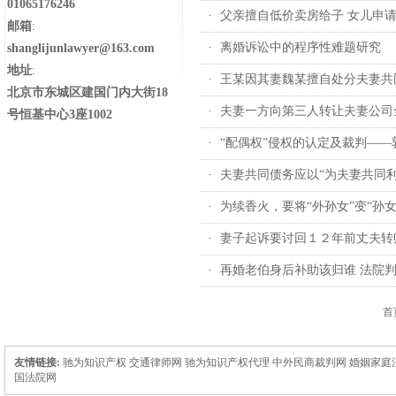
01065176246
·
父亲擅自低价卖房给子 女儿申
邮箱
:
·
离婚诉讼中的程序性难题研究
shanglijunlawyer@163.com
地址
:
·
王某因其妻魏某擅自处分夫妻共
北京市东城区建国门内大街18
·
夫妻一方向第三人转让夫妻公司
号恒基中心3座1002
·
“配偶权”侵权的认定及裁判—
·
夫妻共同债务应以“为夫妻共同利
·
为续香火，要将“外孙女”变“孙
·
妻子起诉要讨回１２年前丈夫转账
·
再婚老伯身后补助该归谁 法院
首
友情链接:
驰为知识产权
交通律师网
驰为知识产权代理
中外民商裁判网
婚姻家庭
国法院网